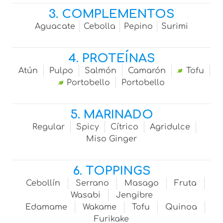
3. COMPLEMENTOS
Aguacate
Cebolla
Pepino
Surimi
4. PROTEÍNAS
Atún
Pulpo
Salmón
Camarón
Tofu
Portobello
Portobello
5. MARINADO
Regular
Spicy
Cítrico
Agridulce
Miso Ginger
6. TOPPINGS
Cebollín
Serrano
Masago
Fruta
Wasabi
Jengibre
Edamame
Wakame
Tofu
Quinoa
Furikake