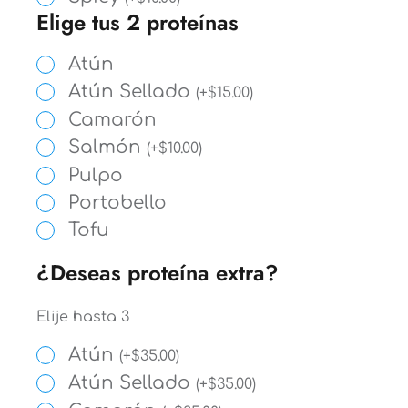
Elige tus 2 proteínas
Atún
Atún Sellado
(
+
$
15.00
)
Camarón
Salmón
(
+
$
10.00
)
Pulpo
Portobello
Tofu
¿Deseas proteína extra?
Elije hasta 3
Atún
(
+
$
35.00
)
Atún Sellado
(
+
$
35.00
)