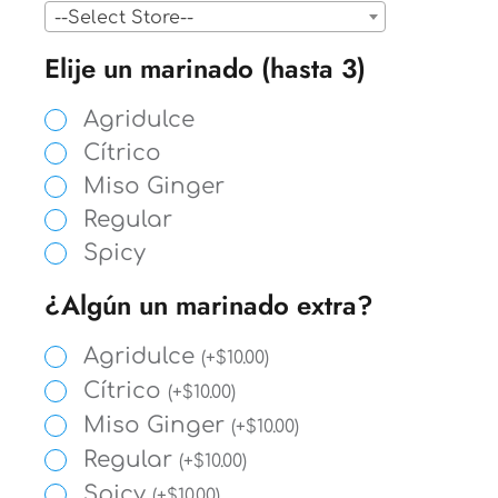
--Select Store--
Elije un marinado (hasta 3)
Agridulce
Cítrico
Miso Ginger
Regular
Spicy
¿Algún un marinado extra?
Agridulce
(
+
$
10.00
)
Cítrico
(
+
$
10.00
)
Miso Ginger
(
+
$
10.00
)
Regular
(
+
$
10.00
)
Spicy
(
+
$
10.00
)