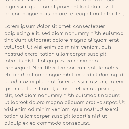
facilisis at vero eros et accumsan et iusto odio
dignissim qui blandit praesent luptatum zzril
delenit augue duis dolore te feugait nulla facilisi.
Lorem ipsum dolor sit amet, consectetuer
adipiscing elit, sed diam nonummy nibh euismod
tincidunt ut laoreet dolore magna aliquam erat
volutpat. Ut wisi enim ad minim veniam, quis
nostrud exerci tation ullamcorper suscipit
lobortis nisl ut aliquip ex ea commodo
consequat. Nam liber tempor cum soluta nobis
eleifend option congue nihil imperdiet doming id
quod mazim placerat facer possim assum. Lorem
ipsum dolor sit amet, consectetuer adipiscing
elit, sed diam nonummy nibh euismod tincidunt
ut laoreet dolore magna aliquam erat volutpat. Ut
wisi enim ad minim veniam, quis nostrud exerci
tation ullamcorper suscipit lobortis nisl ut
aliquip ex ea commodo consequat.