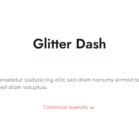
Glitter Dash
Escrito por
jetro
en
marzo 8, 2020
.
onsetetur sadipscing elitr, sed diam nonumy eirmod te
sed diam voluptua.
Continuar leyendo