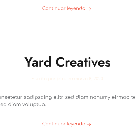
Continuar leyendo
Yard Creatives
Escrito por
jetro
en
marzo 8, 2020
.
onsetetur sadipscing elitr, sed diam nonumy eirmod te
sed diam voluptua.
Continuar leyendo