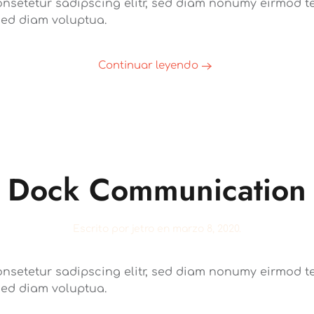
onsetetur sadipscing elitr, sed diam nonumy eirmod te
sed diam voluptua.
Continuar leyendo
Dock Communication
Escrito por
jetro
en
marzo 8, 2020
.
onsetetur sadipscing elitr, sed diam nonumy eirmod te
sed diam voluptua.