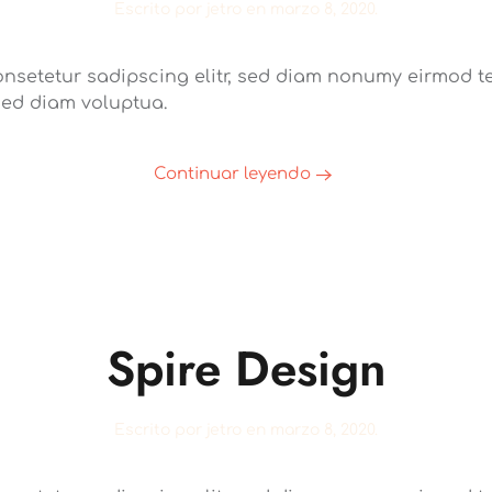
Escrito por
jetro
en
marzo 8, 2020
.
onsetetur sadipscing elitr, sed diam nonumy eirmod te
sed diam voluptua.
Continuar leyendo
Spire Design
Escrito por
jetro
en
marzo 8, 2020
.