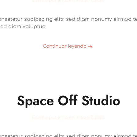
Escrito por
jetro
en
marzo 7, 2020
.
onsetetur sadipscing elitr, sed diam nonumy eirmod te
sed diam voluptua.
Continuar leyendo
Space Off Studio
Escrito por
jetro
en
marzo 7, 2020
.
onsetetur sadipscing elitr, sed diam nonumy eirmod te