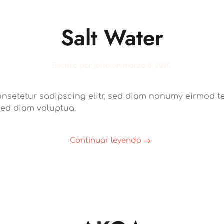
Salt Water
Escrito por
jetro
en
marzo 8, 2020
.
onsetetur sadipscing elitr, sed diam nonumy eirmod te
sed diam voluptua.
Continuar leyendo