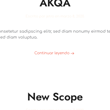
AKQA
Escrito por
jetro
en
marzo 8, 2020
.
onsetetur sadipscing elitr, sed diam nonumy eirmod te
sed diam voluptua.
Continuar leyendo
New Scope