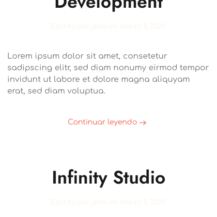
Development
Escrito por
jetro
en
marzo 9, 2020
.
Lorem ipsum dolor sit amet, consetetur
sadipscing elitr, sed diam nonumy eirmod tempor
invidunt ut labore et dolore magna aliquyam
erat, sed diam voluptua.
Continuar leyendo
Infinity Studio
Escrito por
jetro
en
marzo 9, 2020
.