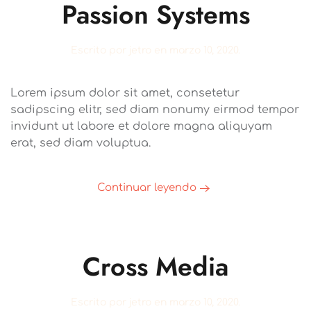
Passion Systems
Escrito por
jetro
en
marzo 10, 2020
.
Lorem ipsum dolor sit amet, consetetur
sadipscing elitr, sed diam nonumy eirmod tempor
invidunt ut labore et dolore magna aliquyam
erat, sed diam voluptua.
Continuar leyendo
Cross Media
Escrito por
jetro
en
marzo 10, 2020
.